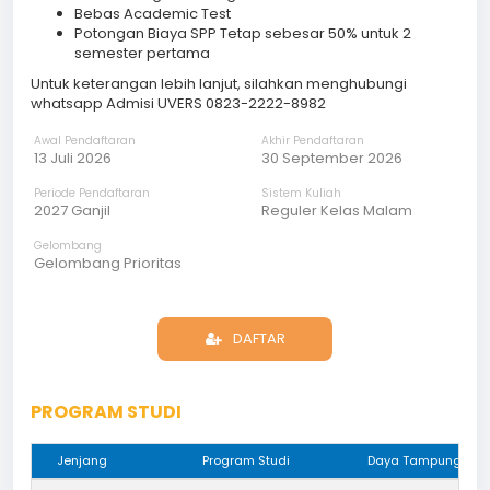
Bebas Academic Test
Potongan Biaya SPP Tetap sebesar 50% untuk 2
semester pertama
Untuk keterangan lebih lanjut, silahkan menghubungi
whatsapp Admisi UVERS 0823-2222-8982
Awal Pendaftaran
Akhir Pendaftaran
13 Juli 2026
30 September 2026
Periode Pendaftaran
Sistem Kuliah
2027 Ganjil
Reguler Kelas Malam
Gelombang
Gelombang Prioritas
DAFTAR
PROGRAM STUDI
Jenjang
Program Studi
Daya Tampung