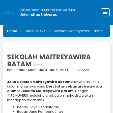
Seleksi Penerimaan Mahasiswa Baru
menu
Universitas Universal
Home
>
Jalur Seleksi
>
Sekolah Maitreyawira Batam
SEKOLAH MAITREYAWIRA
BATAM
GRATIS
Penerimaan Mahasiswa Baru (PMB) TA 2027/2028
Jalur Sekolah Maitreyawira Batam
ditawarkan untuk
calon mahasiswa yang
berstatus sebagai siswa atau
alumni
Sekolah Maitreyawira Batam
. Dengan
#JOINUVERS melalui jalur ini, calon mahasiswa akan
mendapatkan fasilitas :
Bebas Biaya Pendaftaran
Bebas Uang Pembangunan