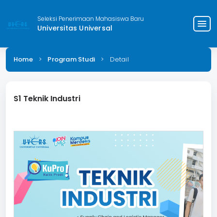
Seleksi Penerimaan Mahasiswa Baru
menu
Universitas Universal
Home
>
Program Studi
>
Detail
S1 Teknik Industri