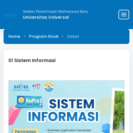
Seleksi Penerimaan Mahasiswa Baru
menu
Universitas Universal
Home
>
Program Studi
>
Detail
S1 Sistem Informasi