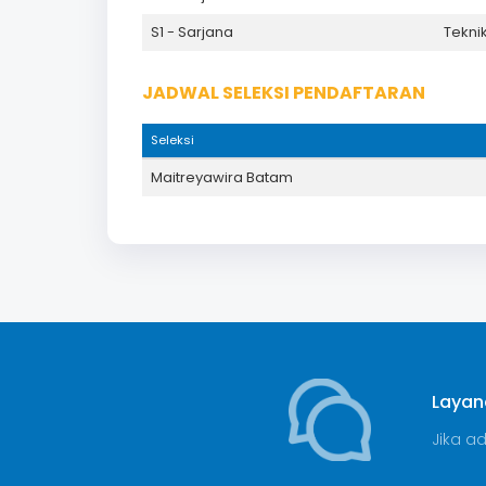
S1 - Sarjana
Tekni
JADWAL SELEKSI PENDAFTARAN
Seleksi
Maitreyawira Batam
Layan
Jika a