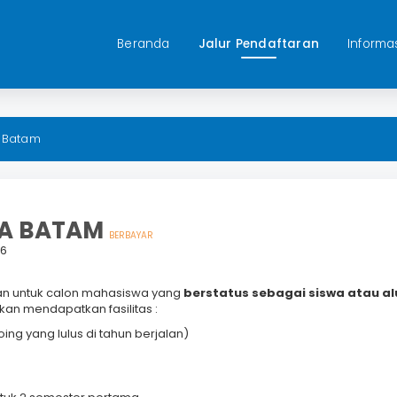
Beranda
Jalur Pendaftaran
Informa
a Batam
RA BATAM
BERBAYAR
26
an untuk calon mahasiswa yang
berstatus sebagai siswa atau a
kan mendapatkan fasilitas :
ng yang lulus di tahun berjalan)