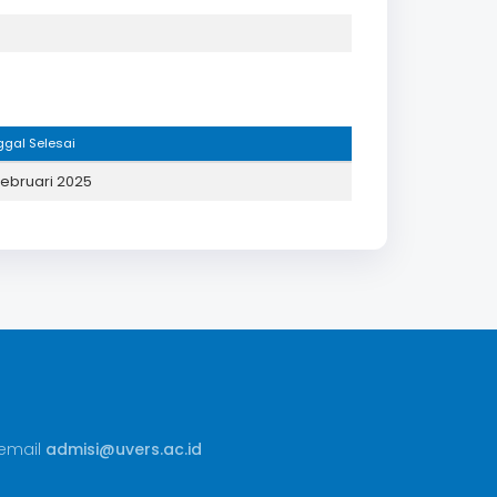
gal Selesai
Februari 2025
email
admisi@uvers.ac.id