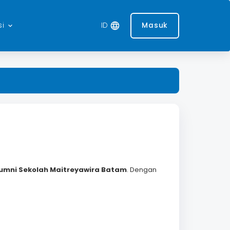
si
ID
language
Masuk
keyboard_arrow_down
lumni
Sekolah Maitreyawira Batam
. Dengan