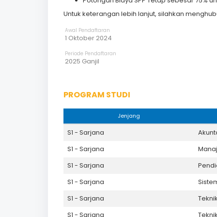
Potongan Biaya SPP Tetap sebesar 75% u
Untuk keterangan lebih lanjut, silahkan menghu
Awal Pendaftaran
1 Oktober 2024
Periode Pendaftaran
2025 Ganjil
PROGRAM STUDI
Jenjang
S1 - Sarjana
Akunt
S1 - Sarjana
Mana
S1 - Sarjana
Pendi
S1 - Sarjana
Siste
S1 - Sarjana
Teknik
S1 - Sarjana
Tekni