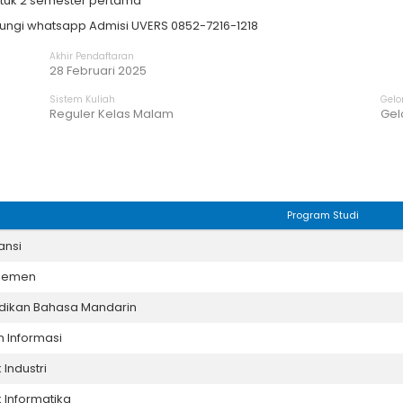
ntuk 2 semester pertama
bungi whatsapp Admisi UVERS 0852-7216-1218
Akhir Pendaftaran
28 Februari 2025
Sistem Kuliah
Gel
Reguler Kelas Malam
Gel
Program Studi
ansi
jemen
dikan Bahasa Mandarin
m Informasi
 Industri
k Informatika