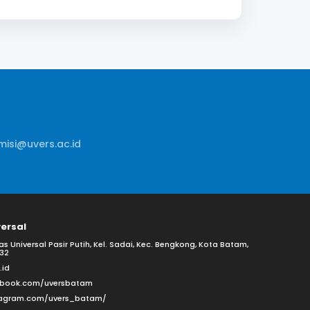
isi@uvers.ac.id
versal
 Universal Pasir Putih, Kel. Sadai, Kec. Bengkong, Kota Batam,
32
.id
ebook.com/uversbatam
tagram.com/uvers_batam/