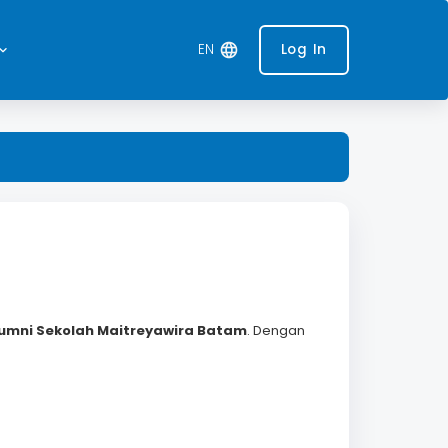
EN
language
Log In
rd_arrow_down
lumni
Sekolah Maitreyawira Batam
. Dengan