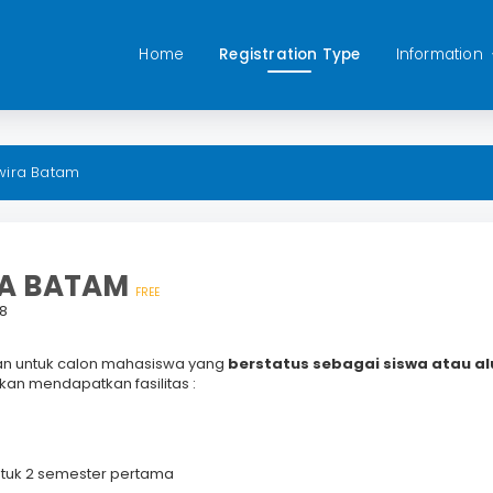
Home
Registration Type
Information
keyboa
wira Batam
RA BATAM
FREE
8
an untuk calon mahasiswa yang
berstatus sebagai siswa atau a
kan mendapatkan fasilitas :
ntuk 2 semester pertama