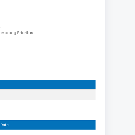
h
ombang Prioritas
 Date