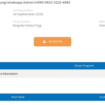
ubungi whatsapp Admisi UVERS 0823-2222-8982
End Registration
30 September 2026
Study System
Batc
Reguler Kelas Pagi
Gel
REGISTER
Study Program
a Mandarin
Start Date
End